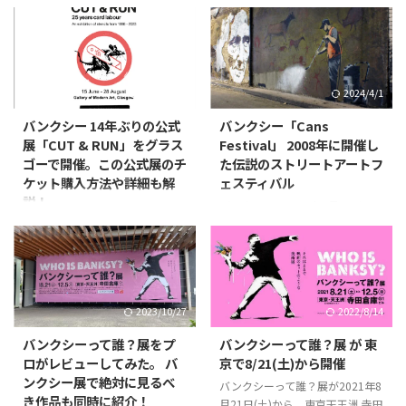
2024/8/20
2024/4/1
バンクシー 14年ぶりの公式
バンクシー「Cans
展「CUT & RUN」をグラス
Festival」 2008年に開催し
ゴーで開催。この公式展のチ
た伝説のストリートアートフ
ケット購入方法や詳細も解
ェスティバル
説！
バンクシーは2008年5月3日から
5日までロンドンの「Leake
2023年6月15日、バンクシーは
Street」という通りで伝説のスト
自身の公式インスタに最新の個展
リートアートフェスティバル
の情報を公開しました。 この投
「Cans Festival＝カンズフェステ
稿で、バンクシーは14年ぶりの
ィバル」を開催しました。 ここ
公式展「CUT & RUN」の開催を
2023/10/27
2022/8/14
はロンドンにある有名な観覧車
発表。 まずは、実際の投稿がこ
「London Eye」から徒歩3分の場
ちら。 この投稿をInstagramで見
バンクシーって誰？展をプ
バンクシーって誰？展 が 東
所。かつて、ユーロスターで使わ
る Banksy(@banksy)がシェアし
ロがレビューしてみた。 バ
京で8/21(土)から開催
れたロンドンのウォータールー駅
た投稿 コメント欄には特に何も
ンクシー展で絶対に見るべ
バンクシーって誰？展が2021年8
の下にあるトンネルの中でした。
書かれていません。 ですが、唯
き作品も同時に紹介！
月21日(土)から、東京天王洲 寺田
当時、ここは立ちションのアンモ
一「Link in BIO＝プロフィール欄