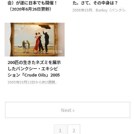
会）が遂に日本でも開催！
た。さて、その中身は？
っくり時間を掛けてみるのは難し
リストは見劣りした感が残る。だ
（2020年6月26日更新）
いし、全作品を本気で観ようとす
が、これはあくまで一個人の感想
2008年10月、Banksy（バンクシ
るとヘトヘトになる。 なので、
だ。 2021年8月21日から東京で
ー）はニューヨークのグリニッ
これまで日本でもバンクシーのエ
バンクシー展に行く前に「この作
始まる「バンクシーって誰？展」
ジ・ビレッジでペットショップを
キシビション（展覧会）が開催さ
品をじっくり観たい！」という、
は、このThe Art of ...
模したエキシビション「The
れたことは何度かあったが、エキ
観たい作品の目星を付け ...
Village Pet Store and Charcoal
シビションと呼ぶには、規模的に
Grill」をオープンした。 入場料は
ちょっと物足りなかったかも知れ
無料。それほど広いスペースでは
ない。 しかし、オリンピックイ
2022/8/14
無いので、一度にペットショップ
ヤーでもある2020年（コロナの
へ入れる人数には限りがあったよ
影響で1年延期されてしまった
200匹の生きたネズミを展示
うだ。 「The Village Pet Store
が）、日本で初めて大規模なバン
したバンクシー・エキシビ
and Charcoal Grill」は、バンク
クシー・エキシビションが開催さ
ション「Crude Oils」2005
シーにとってニューヨーク初とな
れることになった。 個人的には
る公式エキシビションで、このエ
「2019年1月の小池都知事のツイ
2005年10月12日から約2週間、
キシビションでは絵画やグラフィ
ートで日本中で話題になったバン
Banksy（バンククシー）はロン
...
クシーのネズミがこの大規模エキ
ドン・ノッティングヒルから歩い
シビションを日本で開催する後押
て5分ほどの場所に、大型エキシ
しになったのではないか」と考え
ビションを開催した。 2003年に
Next »
ている..... さて、2 ...
開催された伝説のゲリラ・エキシ
ビション「Turf War」以来、２度
目の大型エキシビションで、エキ
1
2
シビションの名前は「Crude