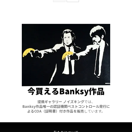
Oils」。 過去の名作へのオマージ
ュ・リメイク作品を中心に展示。
「Turf War」の時と同じく事前に
告知なく、ゲリラ的に開催され
た。 ここから「Crude Oils」に展
示された他の作品の一部を紹介し
て行こう。 ...
提携ギャラリー ノイズキング
では、
Banksy作品唯一の認証機関ペストコントロール発行に
よるCOA（証明書）付き作品を販売
しています。