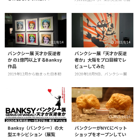
倉庫G1ビルで開催されるが、こ
ニア臭が漂う悪名高き場所として
にリンク」とだけ書かれていま
国内2つ目になるバンクシー の大
の展覧会は日本国内において、二
有名で、お客さんを拾う前のタク
す。 そのリンクを下の画像に貼
型エキシビション、「バンクシー
つ目の大規模なバンクシー 展と
シーだけが使うような場所でし
ったので、画像をクリックする
って誰？（Who is Banksy?）」展
なる。 先に開催された国内初の
た。ちなみに、バンクシーもこの
と、公式展のサイトに飛べます。
が2021年8月21日、朝11時から
大型バンクシー 展「天才か反逆
...
公式展 ...
始まった。 開催当日の朝、40分
者か」（2020年3月から横浜 →
前にバンクシー展の会場に到着し
2022/8/14
2022/8/14
大阪 → 名古屋 → 福岡）の開催に
たが並んでいるお客さんはまだい
より日本にもバンクシー の名や
なかった。 20〜30分前になると
バンクシー展 天才か反逆者
バンクシー展「天才か反逆
作品、業績はこれまで特にアート
一気に行列ができて、開場45分後
か の1億円以上するBanksy
者か」大阪をプロ目線でレ
に興味を持っていなかった人たち
にはたくさんの来場者で賑わい、
作品
ビューしてみた
にも知れ渡って来ているが「バン
作品をじっくり見るためには並ん
クシーって誰？」展の開催によっ
でいる前後の人に気を遣いながら
2019年12月から始まった日本初
2020年10月9日、バンクシー展
て益々、バンクシーの名が日本で
じゃないといけない状態になっ
大型バンクシー展「バンクシー
「天才か反逆者か」が大阪の南港
も知られるようになるだろう。素
た。 以前「バンクシーって
展 天才か反逆者か」はコロナ禍
ATCギャラリーにやって来たので
直に嬉し ...
誰？」展を紹介する記事にも書い
でも人気で、横浜、大阪と巡業
初日、朝一で出かけてみた。横浜
たが、ふだんバンクシー作品を仲
し、2021年2月からは名古屋で開
開催から約半年。 ちなみに僕自
介・販 ...
催中、2021年7月からは福岡で開
身、2016年にアムステルダムで
催されることになっている。 僕
開催されたバンクシー非公認のエ
2022/8/14
2023/10/27
も実際に大阪のバンクシー展に行
キシビション、The Art of Banksy
ったが、会場はとにかく人が多い
も観てきている。それと比べれ
Banksy（バンクシー）の大
バンクシーがNYCにペット
し、コロナで３密も気にしないと
ば、日本の主催者もよく頑張って
型エキシビション（展覧
ショップをオープンしてい
いけないから、すべての作品をじ
いるとは思うが、展示された作品