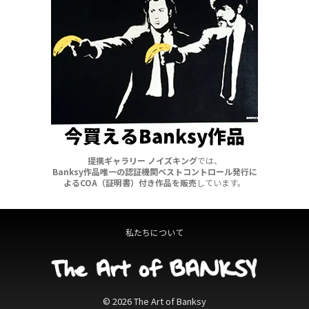
て益々、バンクシーの名が日本で
も知られるようになるだろう。素
直に嬉し ...
提携ギャラリー ノイズキング
では、
Banksy作品唯一の認証機関ペストコントロール発行に
よるCOA（証明書）付き作品を販売
しています。
私たちについて
© 2026 The Art of Banksy