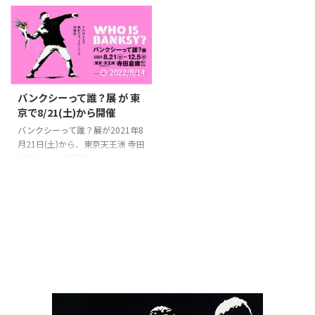
2022/8/14
バンクシーって誰？展 が 東
京で8/21(土)から開催
バンクシーって誰？展が2021年8
月21日(土)から、東京天王洲 寺田
倉庫G1ビルで開催されるが、こ
の展覧会は日本国内において、二
つ目の大規模なバンクシー 展と
なる。 先に開催された国内初の
大型バンクシー 展「天才か反逆
者か」（2020年3月から横浜 →
大阪 → 名古屋 → 福岡）の開催に
より日本にもバンクシー の名や
作品、業績はこれまで特にアート
に興味を持っていなかった人たち
にも知れ渡って来ているが「バン
クシーって誰？」展の開催によっ