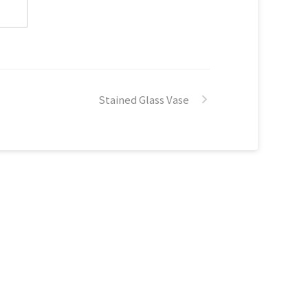
ksy 'Monkey Guns' 2003 アクリル、スプレーペイント
キャンバス Banksy 'Precision Bombing' 2000 オイル、
ジョン on キャンバス Banksy 'Don't Believe The
e' 2006 スプレーペイント on キャンバス B ...
Stained Glass Vase