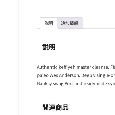
説明
追加情報
説明
Authentic keffiyeh master cleanse. F
paleo Wes Anderson. Deep v single-or
Banksy swag Portland readymade syn
関連商品