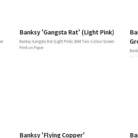
/8/14
2022/8/14
Banksy 'Gangsta Rat' (Light Pink)
Ba
Gr
aper
Banksy Gangsta Rat (Light Pink) 2004 Two-Colour Screen
Print on Paper
Bank
on P
/8/14
2022/8/14
Banksy 'Flying Copper'
B