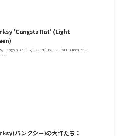
2022/8/14
nksy 'Gangsta Rat' (Light
een)
sy Gangsta Rat (Light Green) Two-Colour Screen Print
aper
2023/10/27
anksy(バンクシー)の大作たち：