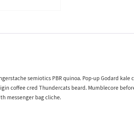
ingerstache semiotics PBR quinoa. Pop-up Godard kale c
igin coffee cred Thundercats beard. Mumblecore before 
th messenger bag cliche.