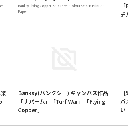
「
een
Banksy Flying Copper 2003 Three-Colour Screen Print on
Paper
チ
Bank
Bank
Tere
200
Can
10/27
2023/10/27
に楽
Banksy(バンクシー) キャンバス作品
【
っ
「ナパーム」「Turf War」「Flying
バ
Copper」
い
Banksy 'Napalm (Can't Beat That Feeling)' 2004 オイル、エ
以下、
 on
マルジョン on キャンバス Banksy 'Love Heart Wasp' 2004
20