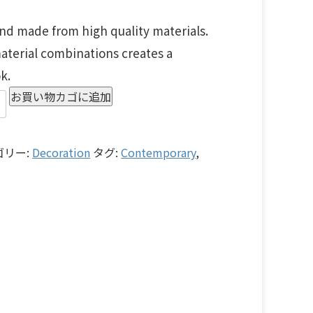
and made from high quality materials.
aterial combinations creates a
k.
お買い物カゴに追加
ゴリー:
Decoration
タグ:
Contemporary
,