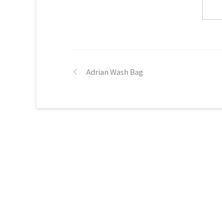
キャンバス Banksy 'Even a Suicide Bomber Needs a H
2005 オイル on キャンバス Banksy 'Happy Chopper C
Oil' 2004 アクリル、オイル、スプレーペイント on キ
ス Banksy 'Guantanamo Bay' 2006 オイ ...
Adrian Wash Bag