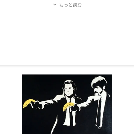
ug'
アクリル on キャンバス Banksy 'Turf War' 2004 アクリル、
Ban
もっと読む
rude
スプレーペイント・ステンシル on カード シンプル、クラ
on 
ャンバ
シック、ブリリアント、、どんな額縁で作品を額装するか
エマル
によって、作品の絵の表情ってすごく変わりますが、ここで
Typ
見たチャーチルの『Turf War』。作 ...