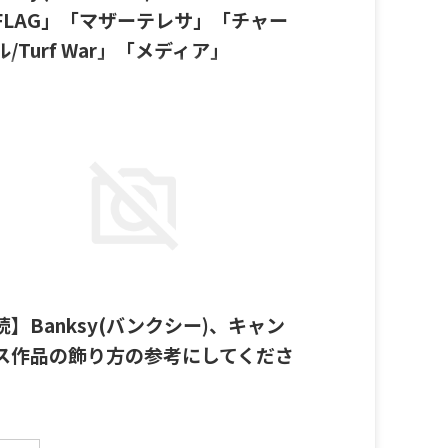
FLAG」「マザーテレサ」「チャー
ル/Turf War」「メディア」
sy 'Flag Wall' 2006 アクリル on Wood（10 pieces）
sy 'Flag Wall' 2006 シルクスクリーン Banksy 'Mother
sa' 2006 'Hammerite' on キャンバス Banksy 'Turf War'
3 オイル、エマルジョン on キャンバス Banksy 'Media
vas' 2006 アクリル on キャンバス
2023/10/27
続】Banksy(バンクシー)、キャン
ス作品の飾り方の参考にしてくださ
展示順に紹介していきます。 Banksy 'Stick Police'
04 オイルアクリル、スプレーペイント on キャンバス